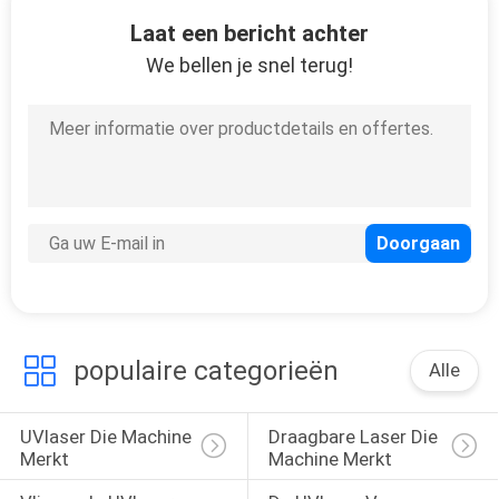
4
Laat een bericht achter
De Groene Laser van
We bellen je snel terug!
DPSS
4
De Scanner van Co2
Galvo
populaire categorieën
Alle
UVlaser Die Machine 
Draagbare Laser Die 
Merkt
Machine Merkt
4