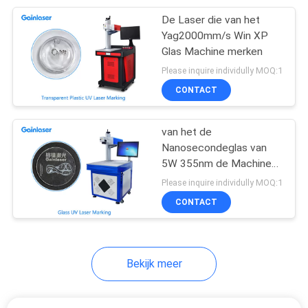
De Laser die van het
33
Yag2000mm/s Win XP
Glas Machine merken
Galvoscannerkop
Please inquire individully MOQ:1
CONTACT
van het de
Nanosecondeglas van
5W 355nm de Machine
13
van de de Flessenets
Please inquire individully MOQ:1
De Scanner van
CONTACT
lasergalvo
Bekijk meer