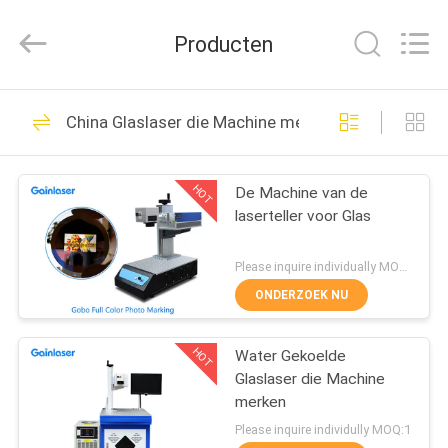
die
machine
merkt
Producten
Leverancier.
Copyright
©
2020
-
HUIS
105
2021
uv-
China Glaslaser die Machine merken
lasermarkingmachine.com.
UVlaser die machine
All
Rights
PRODUCTEN
Reserved.
merkt
HOT
De Machine van de
laserteller voor Glas
ONGEVEER
ONS
Please inquire individually MOQ:1
ONDERZOEK NU
22
FABRIEKSREIS
Draagbare Laser die
HOT
Water Gekoelde
Glaslaser die Machine
KWALITEITSCONTROLE
Machine merkt
merken
Please inquire individully MOQ:1