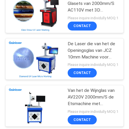
Glasets van 2000mm/S
AC110V met 3D
4
Omwentelingsas
Please inquire individully MOQ:1
Leerlaser die
CONTACT
Machine merken
De Laser die van het de
Openingsglas van JCZ
10mm Machine voor
Metaal merken
Please inquire individully MOQ:1
CONTACT
6
Metaallaser die
Van het de Wijnglas van
AV220V 2000mm/S de
Machine merkt
Etsmachine met
Roterende Inrichting
Please inquire individully MOQ:1
CONTACT