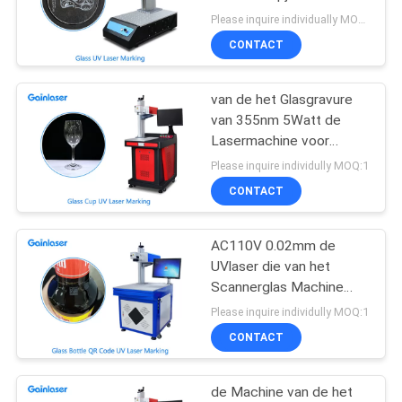
merken
Please inquire individually MOQ:1
CONTACT
12
Plastic Laser die
van de het Glasgravure
van 355nm 5Watt de
Machine merken
Lasermachine voor
Plastiek
Please inquire individully MOQ:1
CONTACT
AC110V 0.02mm de
21
UVlaser die van het
Glaslaser die
Scannerglas Machine
merken
Please inquire individully MOQ:1
Machine merken
CONTACT
de Machine van de het