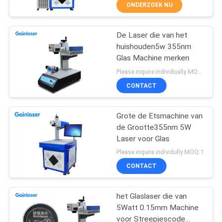
CONTACTEER
ONDERZOEK NU
ONS
De Laser die van het
14
huishouden5w 355nm
VERZOEK
Glas Machine merken
Vliegende UVlaser
OM
Please inquire individually MOQ:1
die Systeem merken
EEN
CONTACT
CITAAT
Grote de Etsmachine van
de Grootte355nm 5W
Laser voor Glas
66
Please inquire individully MOQ:1
De UVlaser van
CONTACT
DPSS
het Glaslaser die van
5Watt 0.15mm Machine
voor Streepjescode