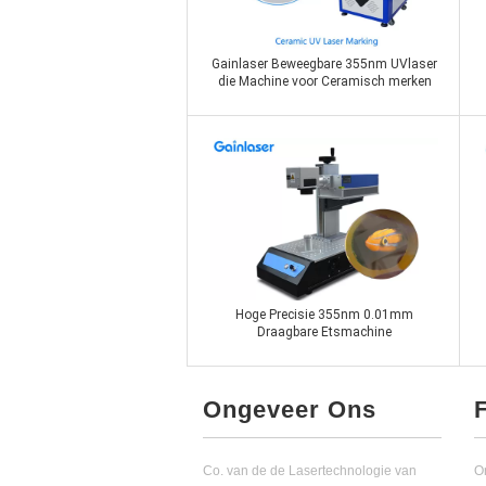
Gainlaser Beweegbare 355nm UVlaser
die Machine voor Ceramisch merken
Contact nu
Hoge Precisie 355nm 0.01mm
Draagbare Etsmachine
Ongeveer Ons
Co. van de de Lasertechnologie van
O