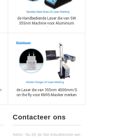
de Handbediende Laser die van 5W
355nm Machine voor Aluminium
merken
Contact nu
n
de Laser die van 355nm 4000mm/S
on the fly voor KN95-Masker merken
Contacteer ons
Adres : No.39, de 2de Industriezone van