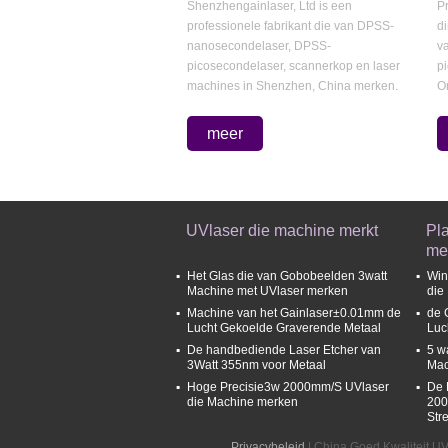
Shenzhengainlaser, Ltd is een
P
Contact nu
professionele fabrikant die van DPSS-
d
nanosecondelaser, DPSS-
va
picosecondelaser, scannerkop en laser
p
machines in Shenzhen, China merken.
On
Sinds gevestigde 2002...
de
meer
UVlaser die machine merkt
Pla
me
Het Glas die van Gobobeelden 3watt
Win
Machine met UVlaser merken
die
Machine van het Gainlaser±0.01mm de
de 
Lucht Gekoelde Graverende Metaal
Luc
De handbediende Laser Etcher van
5 w
3Watt 355nm voor Metaal
Mac
Hoge Precisie3w 2000mm/S UVlaser
De 
die Machine merken
200
Str
Privacybeleid
| China Goed Kwaliteit UV