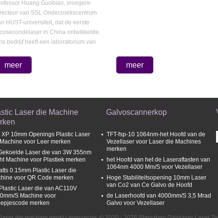
rofessor Huang Guobiao, vroegere
Contact nu
Contact nu
irecteur van SSL Onderzoekscentrum
n HUST-universiteit, dat de eerste
icosecondelaser in China ontwikkelde.
s bedrijf heeft een laboratorium van
 ...
meer
meer
stic Laser die Machine
Galvoscannerkop
rken
 XP 10mm Openings Plastic Laser
TFT-fsp-10 1064nm-het Hoofd van de
 Machine voor Leer merken
Vezellaser voor Laser die Machines
merken
Gekoelde Laser die van 3W 355nm
ht Machine voor Plastiek merken
het Hoofd van het de Laseraftasten van
1064nm 4000 Mm/S voor Vezellaser
atts 0.15mm Plastic Laser die
hine voor QR Code merken
Hoge Stabiliteitsopening 10mm Laser
van Co2 van Ce Galvo de Hoofd
Plastic Laser die van AC110V
0mm/S Machine voor
de Laserhoofd van 4000mm/S 3,5 Mrad
eepjescode merken
Galvo voor Vezellaser
laser die machine merkt Leverancier. © 2020 - 2026 Shenzhen Gainlaser Laser Tec