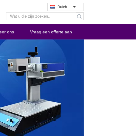
Dutch
search
eer ons
Vraag een offerte aan