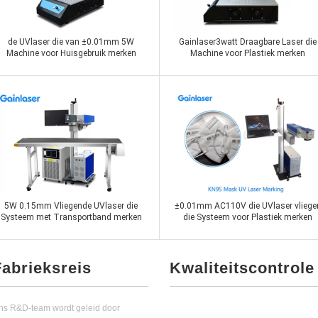
de UVlaser die van ±0.01mm 5W
Gainlaser3watt Draagbare Laser die
Machine voor Huisgebruik merken
Machine voor Plastiek merken
Contact nu
Contact nu
5W 0.15mm Vliegende UVlaser die
±0.01mm AC110V die UVlaser vliege
Systeem met Transportband merken
die Systeem voor Plastiek merken
Fabrieksreis
Kwaliteitscontrole
ns R&D-team wordt geleid door