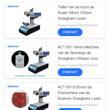
Teller van de lucht de
33
Koele 5Watt 355nm
Draagbare Laser
Galvoscannerkop
Please inquire individually MOQ:1
CONTACT
AC110V 10mm Machine
van de Openings de
Draagbare UVlaser voor
13
Metaal
Please inquire individually MOQ:1
De Scanner van
CONTACT
lasergalvo
AC110V 0.02mm de
Etsmachine van de
Scanner Draagbare Laser
Please inquire individually MOQ:1