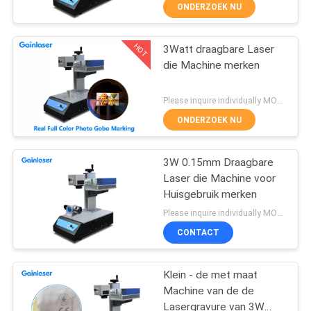
CONTACTEER
ONDERZOEK NU
ONS
HOT
3Watt draagbare Laser
14
die Machine merken
VERZOEK
Vliegende UVlaser
OM
Please inquire individually MOQ:1
die Systeem merken
EEN
ONDERZOEK NU
CITAAT
3W 0.15mm Draagbare
Laser die Machine voor
Huisgebruik merken
66
Please inquire individually MOQ:1
De UVlaser van
CONTACT
DPSS
Klein - de met maat
Machine van de de
Lasergravure van 3W