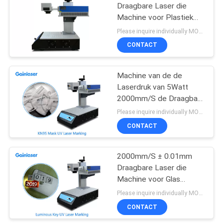
Draagbare Laser die
Machine voor Plastiek
4
merken
Please inquire individually MOQ:1
Leerlaser die
CONTACT
Machine merken
Machine van de de
Laserdruk van 5Watt
2000mm/S de Draagbare
voor Hout
Please inquire individually MOQ:1
CONTACT
6
Metaallaser die
2000mm/S ± 0.01mm
Draagbare Laser die
Machine merkt
Machine voor Glas
merken
Please inquire individually MOQ:1
CONTACT