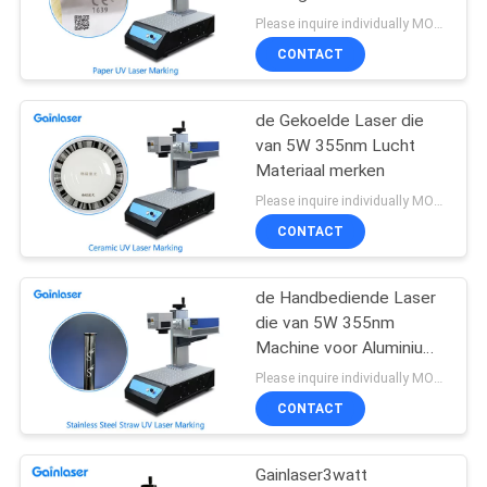
355nm Draagbare
Please inquire individually MOQ:1
CONTACT
12
Plastic Laser die
de Gekoelde Laser die
van 5W 355nm Lucht
Machine merken
Materiaal merken
Please inquire individually MOQ:1
CONTACT
de Handbediende Laser
21
die van 5W 355nm
Glaslaser die
Machine voor Aluminium
merken
Please inquire individually MOQ:1
Machine merken
CONTACT
Gainlaser3watt