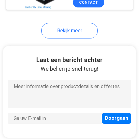
CONTACT
4
De Groene Laser van
DPSS
Bekijk meer
Laat een bericht achter
We bellen je snel terug!
4
De Scanner van Co2
Galvo
4